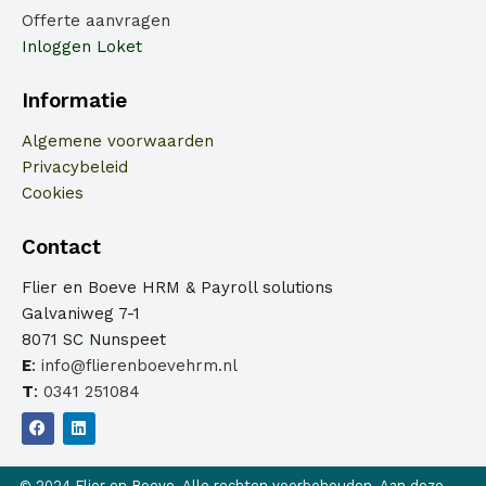
Offerte aanvragen
Inloggen Loket
Informatie
Algemene voorwaarden
Privacybeleid
Cookies
Contact
Flier en Boeve HRM & Payroll solutions
Galvaniweg 7-1
8071 SC Nunspeet
E
:
info@flierenboevehrm.nl
T
:
0341 251084
F
L
a
i
c
n
e
k
© 2024 Flier en Boeve. Alle rechten voorbehouden. Aan deze