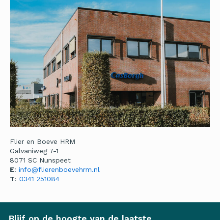
Flier en Boeve HRM
Galvaniweg 7-1
8071 SC Nunspeet
E
:
info@flierenboevehrm.nl
T
:
0341 251084
Blijf op de hoogte van de laatste