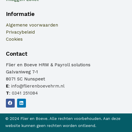
Informatie
Algemene voorwaarden
Privacybeleid
Cookies
Contact
Flier en Boeve HRM & Payroll solutions
Galvaniweg 7-1
8071 SC Nunspeet
E
:
info@flierenboevehrm.nl
T
:
0341 251084
F
L
a
i
c
n
e
k
© 2024 Flier en Boeve. Alle rechten voorbehouden. Aan deze
b
e
o
d
website kunnen geen rechten worden ontleend.
o
i