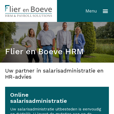
Ga
Me
naar
Menu
de
inhoud
Flier en Boeve HRM
Uw partner in salarisadministratie en
HR-advies
Online
salarisadministratie
Uw salarisadministratie uitbesteden is eenvoudig
en duidelijk. U levert de mutaties aan op de