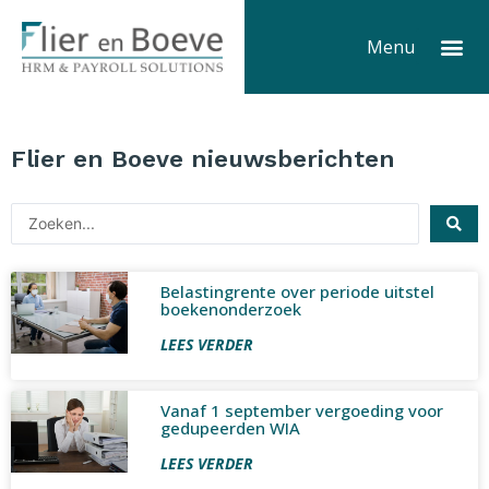
Ga
Me
naar
Menu
de
inhoud
Flier en Boeve nieuwsberichten
Search
...
Belastingrente over periode uitstel
boekenonderzoek
LEES VERDER
Vanaf 1 september vergoeding voor
gedupeerden WIA
LEES VERDER