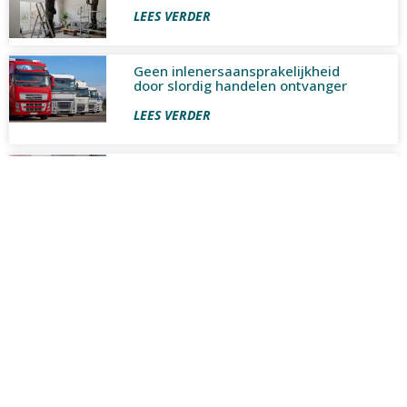
LEES VERDER
Geen inlenersaansprakelijkheid
door slordig handelen ontvanger
LEES VERDER
Wetsvoorstel voor meer zekerheid
flexwerkers aangenomen
LEES VERDER
Arbeidsovereenkomst als fiscaal
instrument afgewezen
LEES VERDER
Minimumuurloon per 1 juli 2026
naar € 14,99