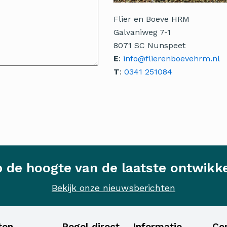
Flier en Boeve HRM
Galvaniweg 7-1
8071 SC Nunspeet
E
:
info@flierenboevehrm.nl
T
:
0341 251084
op de hoogte van de laatste ontwikk
Bekijk onze nieuwsberichten
ten
Regel direct
Informatie
Co