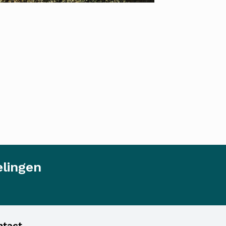
elingen
ntact