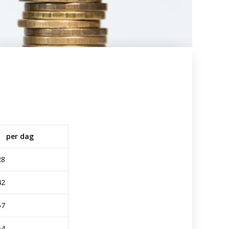
per dag
28
42
57
64