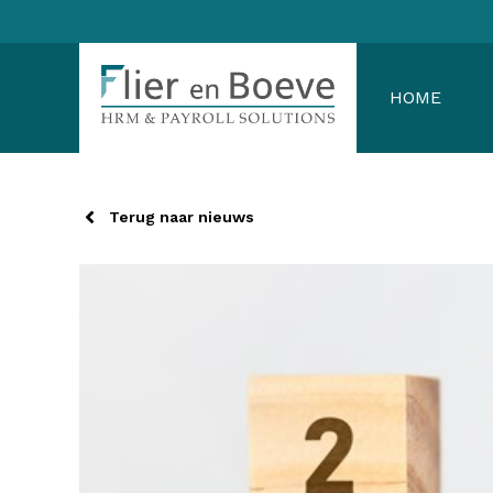
Ga
naar
de
HOME
inhoud
Terug naar nieuws