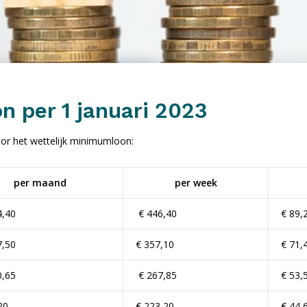
n per 1 januari 2023
or het wettelijk minimumloon:
per maand
per week
4,40
€ 446,40
€ 89,
7,50
€ 357,10
€ 71,
0,65
€ 267,85
€ 53,
20
€ 223,20
€ 44,