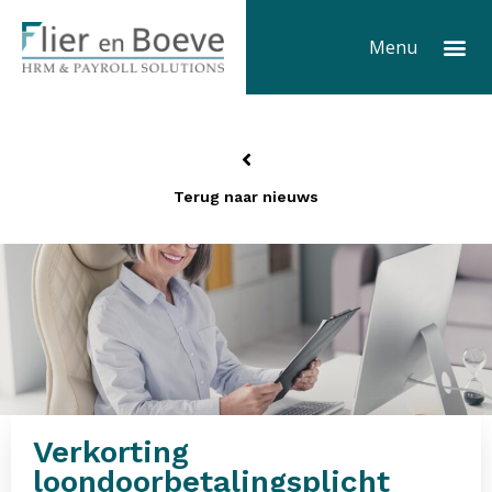
Ga
Me
naar
Menu
de
inhoud
Terug naar nieuws
Verkorting
loondoorbetalingsplicht