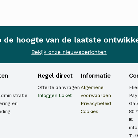
op de hoogte van de laatste ontwikk
Bekijk onze nieuwsberichten
ten
Regel direct
Informatie
Co
Offerte aanvragen
Algemene
Fli
administratie
Inloggen Loket
voorwaarden
Payr
ering en
Privacybeleid
Gal
eding
Cookies
807
E
:
inf
T
:
0