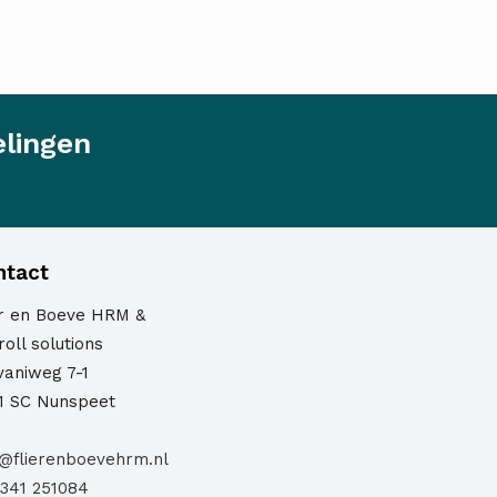
elingen
ntact
er en Boeve HRM &
oll solutions
vaniweg 7-1
1 SC Nunspeet
o@flierenboevehrm.nl
341 251084