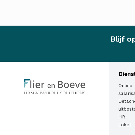
Blijf 
Diens
Online
salaris
Detach
uitbest
HR
Loket