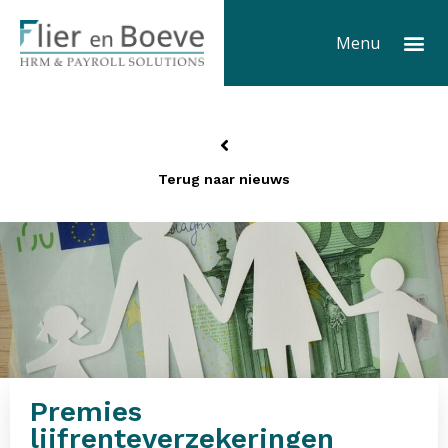
Ga
Me
naar
Menu
de
inhoud
Terug naar nieuws
Premies
lijfrenteverzekeringen