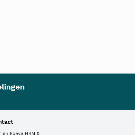
elingen
ntact
er en Boeve HRM &