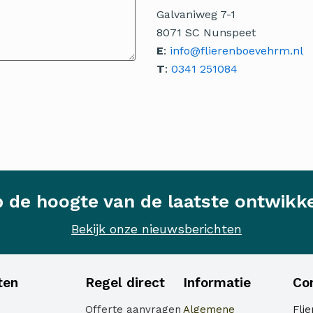
Galvaniweg 7-1
8071 SC Nunspeet
E
:
info@flierenboevehrm.nl
T
:
0341 251084
op de hoogte van de laatste ontwikk
Bekijk onze nieuwsberichten
ten
Regel direct
Informatie
Co
Offerte aanvragen
Algemene
Fli