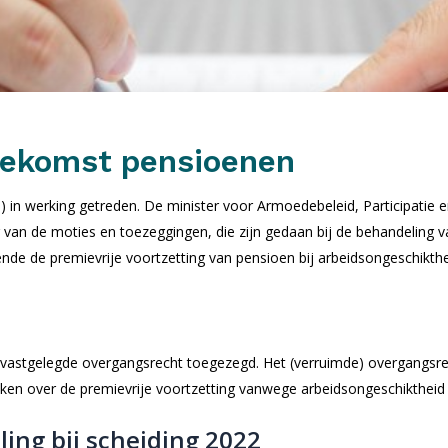
oekomst pensioenen
) in werking getreden. De minister voor Armoedebeleid, Participatie 
van de moties en toezeggingen, die zijn gedaan bij de behandeling van
ende de premievrije voortzetting van pensioen bij arbeidsongeschikthe
 vastgelegde overgangsrecht toegezegd. Het (verruimde) overgangsrech
n over de premievrije voortzetting vanwege arbeidsongeschiktheid bi
ing bij scheiding 2022