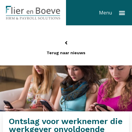
Ga
Me
naar
Menu
de
inhoud
Terug naar nieuws
Ontslag voor werknemer die
werkgever onvoldoende