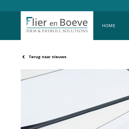
Ga
naar
de
HOME
inhoud
Terug naar nieuws