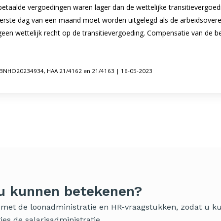
e betaalde vergoedingen waren lager dan de wettelijke transitievergo
e eerste dag van een maand moet worden uitgelegd als de arbeidsover
en wettelijk recht op de transitievergoeding. Compensatie van de b
LRBNHO20234934, HAA 21/4162 en 21/4163 | 16-05-2023
 u kunnen betekenen?
ig met de loonadministratie en HR-vraagstukken, zodat u 
es de salarisadministratie.