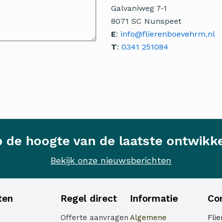
Galvaniweg 7-1
8071 SC Nunspeet
E
:
info@flierenboevehrm.nl
T
:
0341 251084
op de hoogte van de laatste ontwikk
Bekijk onze nieuwsberichten
ten
Regel direct
Informatie
Co
Offerte aanvragen
Algemene
Fli