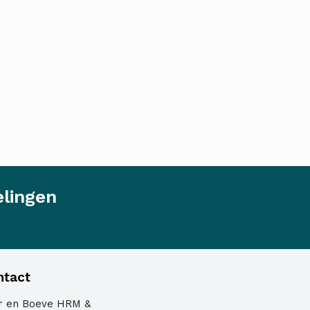
elingen
ntact
er en Boeve HRM &