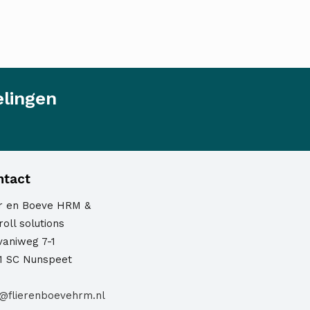
elingen
ntact
er en Boeve HRM &
oll solutions
vaniweg 7-1
1 SC Nunspeet
o@flierenboevehrm.nl