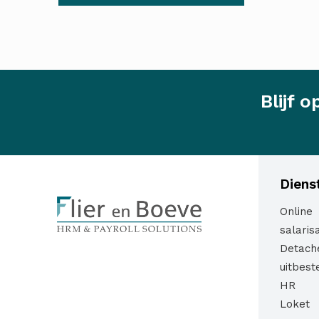
Blijf 
Diens
Online
salaris
Detach
uitbest
HR
Loket