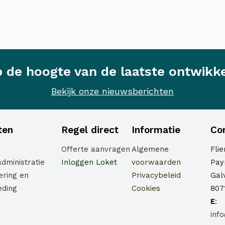
op de hoogte van de laatste ontwikk
Bekijk onze nieuwsberichten
ten
Regel direct
Informatie
Co
Offerte aanvragen
Algemene
Fli
administratie
Inloggen Loket
voorwaarden
Payr
ering en
Privacybeleid
Gal
eding
Cookies
807
E
:
inf