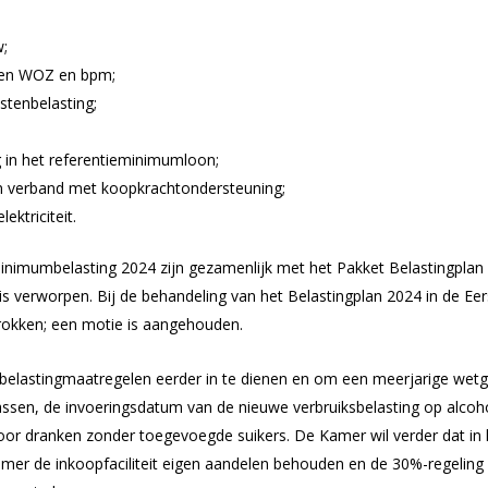
w;
gen WOZ en bpm;
mstenbelasting;
 in het referentieminimumloon;
in verband met koopkrachtondersteuning;
ektriciteit.
inimumbelasting 2024 zijn gezamenlijk met het Pakket Belastingpla
it is verworpen. Bij de behandeling van het Belastingplan 2024 in de E
rokken; een motie is aangehouden.
elastingmaatregelen eerder in te dienen en om een meerjarige wetge
passen, de invoeringsdatum van de nieuwe verbruiksbelasting op alcohol
 voor dranken zonder toegevoegde suikers. De Kamer wil verder dat in 
er de inkoopfaciliteit eigen aandelen behouden en de 30%-regeling 