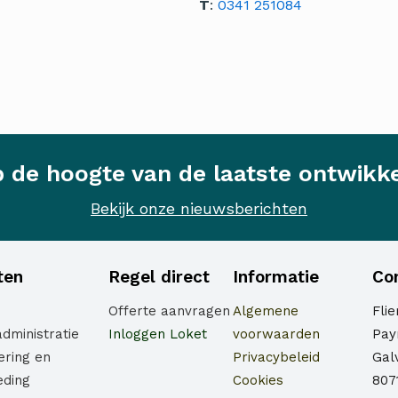
T
:
0341 251084
op de hoogte van de laatste ontwikk
Bekijk onze nieuwsberichten
ten
Regel direct
Informatie
Co
Offerte aanvragen
Algemene
Fli
administratie
Inloggen Loket
voorwaarden
Payr
ering en
Privacybeleid
Gal
eding
Cookies
807