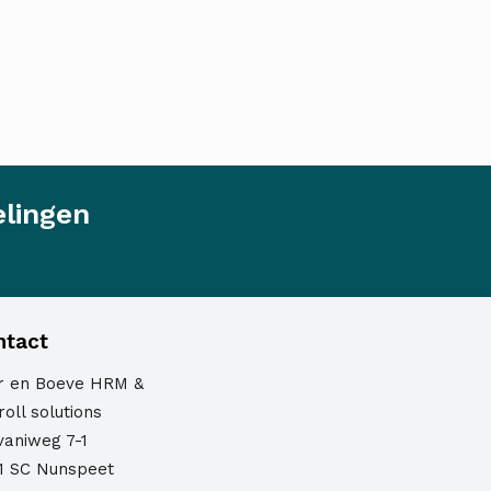
elingen
ntact
er en Boeve HRM &
oll solutions
vaniweg 7-1
1 SC Nunspeet