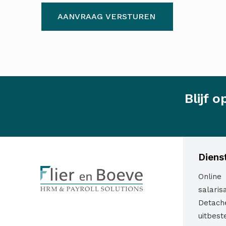
AANVRAAG VERSTUREN
Blijf 
Diens
Online
salaris
Detach
uitbest