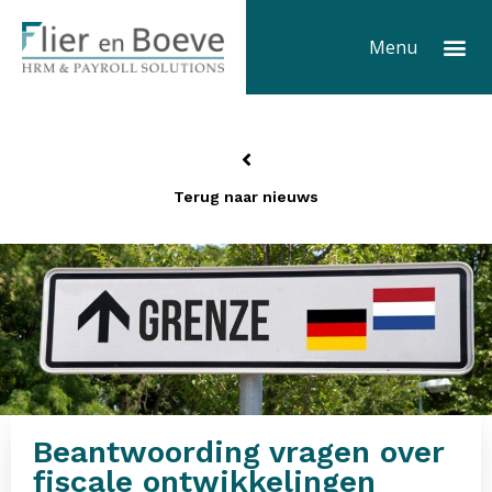
Ga
Me
naar
Menu
de
inhoud
Terug naar nieuws
Beantwoording vragen over
fiscale ontwikkelingen