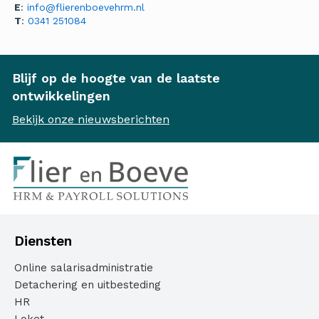
E
:
info@flierenboevehrm.nl
T
:
0341 251084
Blijf op de hoogte van de laatste
ontwikkelingen
Bekijk onze nieuwsberichten
Diensten
Online salarisadministratie
Detachering en uitbesteding
HR
Loket