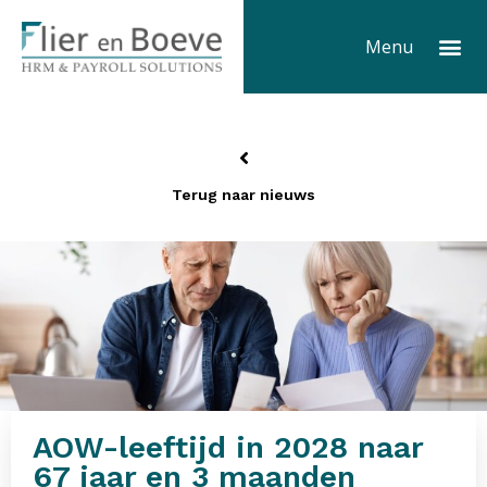
Ga
Me
naar
Menu
de
inhoud
Terug naar nieuws
AOW-leeftijd in 2028 naar
67 jaar en 3 maanden