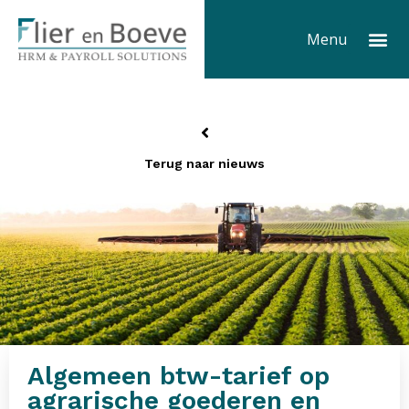
Ga
Me
naar
Menu
de
inhoud
Terug naar nieuws
Algemeen btw-tarief op
agrarische goederen en