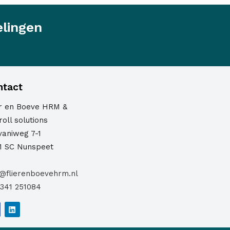
elingen
ntact
er en Boeve HRM &
oll solutions
vaniweg 7-1
1 SC Nunspeet
o@flierenboevehrm.nl
341 251084
L
i
n
k