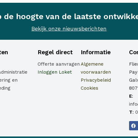
op de hoogte van de laatste ontwikk
Bekijk onze nieuwsberichten
ten
Regel direct
Informatie
Co
Offerte aanvragen
Algemene
Fli
administratie
Inloggen Loket
voorwaarden
Payr
ering en
Privacybeleid
Gal
eding
Cookies
807
E
:
inf
T
:
0
F
a
c
e